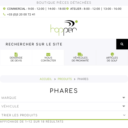
Aller
BOUTIQUE PIÈCES DÉTACHÉES
COMMERCIAL : 9:00 - 12:00 | 14:00 - 18:00
ATELIER : 8:00 - 12:00 | 13:00 - 16:00
au
+33 (0)3 20 00 72 41
contenu
Rechercher
sur
le
DEMANDE
NOUS
VÉHICULES
ARTICLES
DE DEVIS
CONTACTER
DE PROXIMITÉ
DE GOLF
site
ACCUEIL
PRODUITS
PHARES
PHARES
MARQUE
VÉHICULE
AFFICHAGE DE 1–12 SUR 18 RÉSULTATS