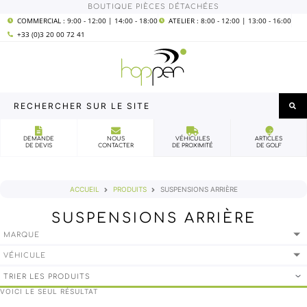
Aller
BOUTIQUE PIÈCES DÉTACHÉES
COMMERCIAL : 9:00 - 12:00 | 14:00 - 18:00
ATELIER : 8:00 - 12:00 | 13:00 - 16:00
au
+33 (0)3 20 00 72 41
contenu
Rechercher
sur
le
DEMANDE
NOUS
VÉHICULES
ARTICLES
DE DEVIS
CONTACTER
DE PROXIMITÉ
DE GOLF
site
ACCUEIL
PRODUITS
SUSPENSIONS ARRIÈRE
SUSPENSIONS ARRIÈRE
MARQUE
VÉHICULE
VOICI LE SEUL RÉSULTAT