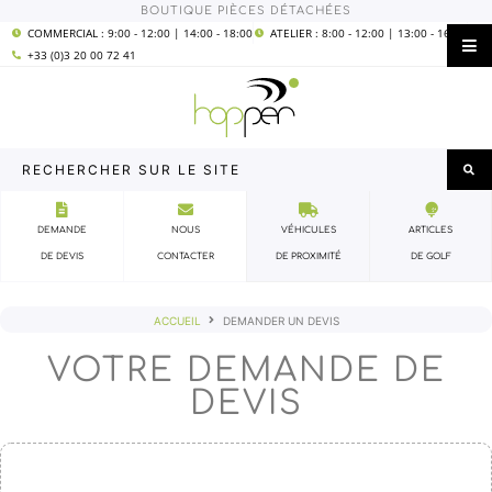
Aller
BOUTIQUE PIÈCES DÉTACHÉES
COMMERCIAL : 9:00 - 12:00 | 14:00 - 18:00
ATELIER : 8:00 - 12:00 | 13:00 - 16:00
au
+33 (0)3 20 00 72 41
contenu
Rechercher
sur
le
DEMANDE
NOUS
VÉHICULES
ARTICLES
site
DE DEVIS
CONTACTER
DE PROXIMITÉ
DE GOLF
ACCUEIL
DEMANDER UN DEVIS
VOTRE DEMANDE DE
DEVIS