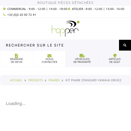
Aller
BOUTIQUE PIÈCES DÉTACHÉES
COMMERCIAL : 9:00 - 12:00 | 14:00 - 18:00
ATELIER : 8:00 - 12:00 | 13:00 - 16:00
au
+33 (0)3 20 00 72 41
contenu
Rechercher
sur
le
DEMANDE
NOUS
VÉHICULES
ARTICLES
DE DEVIS
CONTACTER
DE PROXIMITÉ
DE GOLF
site
ACCUEIL
PRODUITS
PHARES
KIT PHARE STANDARD YAMAHA DRIVE2
Loading...