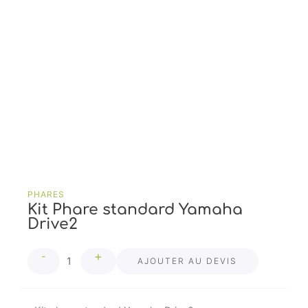
PHARES
Kit Phare standard Yamaha
Drive2
quantité
+
-
de
AJOUTER AU DEVIS
Kit
Phare
standard