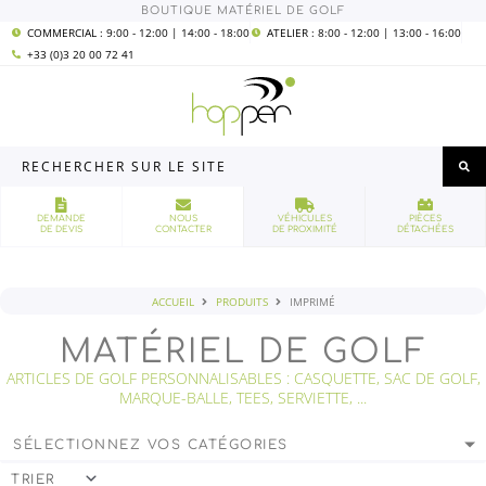
Aller
BOUTIQUE MATÉRIEL DE GOLF
au
contenu
COMMERCIAL : 9:00 - 12:00 | 14:00 - 18:00
ATELIER : 8:00 - 12:00 | 13:00 - 16:00
+33 (0)3 20 00 72 41
Rechercher
sur
le
site
DEMANDE
NOUS
VÉHICULES
PIÈCES
DE DEVIS
CONTACTER
DE PROXIMITÉ
DÉTACHÉES
ACCUEIL
PRODUITS
IMPRIMÉ
MATÉRIEL DE GOLF
ARTICLES DE GOLF PERSONNALISABLES : CASQUETTE, SAC DE GOLF,
MARQUE-BALLE, TEES, SERVIETTE, ...
SÉLECTIONNEZ VOS CATÉGORIES