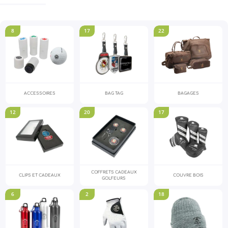
8
17
22
ACCESSOIRES
BAG TAG
BAGAGES
12
20
17
COFFRETS CADEAUX
CLIPS ET CADEAUX
COUVRE BOIS
GOLFEURS
6
2
18