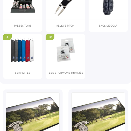
PRÉSENTOIRS
RELÈVE PITCH
SACS DE GOLF
8
10
SERVIETTES
TEES ET CRAYONS IMPRIMÉS