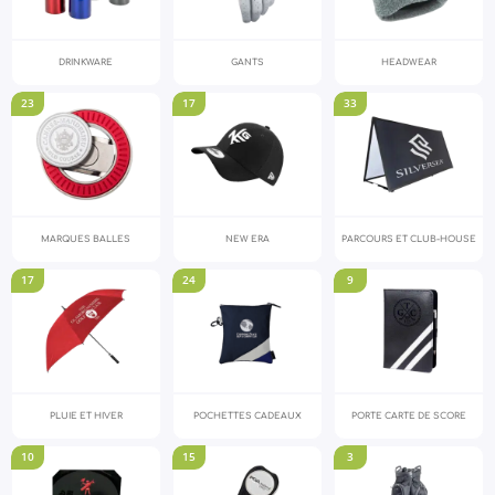
DRINKWARE
GANTS
HEADWEAR
23
17
33
MARQUES BALLES
NEW ERA
PARCOURS ET CLUB-HOUSE
17
24
9
PLUIE ET HIVER
POCHETTES CADEAUX
PORTE CARTE DE SCORE
10
15
3