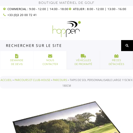
Aller
quantité
BOUTIQUE MATÉRIEL DE GOLF
au
de
contenu
Tapis
COMMERCIAL : 9:00 - 12:00 | 14:00 - 18:00
ATELIER : 8:00 - 12:00 | 13:00 - 16:00
de
+33 (0)3 20 00 72 41
sol
personnalisable
Large
115cm
x
180cm
Rechercher
sur
le
site
DEMANDE
NOUS
VÉHICULES
PIÈCES
DE DEVIS
CONTACTER
DE PROXIMITÉ
DÉTACHÉES
ACCUEIL
>
PARCOURS ET CLUB-HOUSE
>
PARCOURS
>
TAPIS DE SOL PERSONNALISABLE LARGE 115CM X
180CM