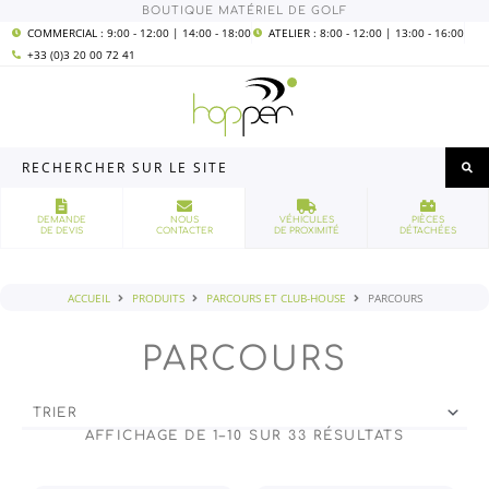
Aller
BOUTIQUE MATÉRIEL DE GOLF
au
contenu
COMMERCIAL : 9:00 - 12:00 | 14:00 - 18:00
ATELIER : 8:00 - 12:00 | 13:00 - 16:00
+33 (0)3 20 00 72 41
Rechercher
sur
le
site
DEMANDE
NOUS
VÉHICULES
PIÈCES
DE DEVIS
CONTACTER
DE PROXIMITÉ
DÉTACHÉES
ACCUEIL
PRODUITS
PARCOURS ET CLUB-HOUSE
PARCOURS
PARCOURS
AFFICHAGE DE 1–10 SUR 33 RÉSULTATS