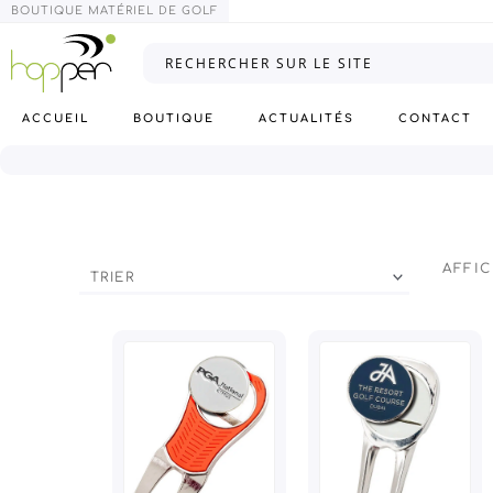
Aller
BOUTIQUE MATÉRIEL DE GOLF
au
contenu
Rechercher
sur
le
site
ACCUEIL
BOUTIQUE
ACTUALITÉS
CONTACT
AFFIC