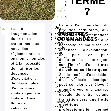
TERME
S
T
?
U
C
ACCUEIL
E
|
S
ASTUCES
Face à l’augmentation du
Une
E
Face à
prix des carburants, aux
question
CONTACTEZ-
RÉSUMÉ
VOITURETTES
l'augmentation
nouvelles réglementations
?
NOUS
RECOMMANDÉES
du prix des
environnementales et à la
UTILITAIRE
GOLFETTE
PERMIS
Besoin
CONFIGURER
CONFIGURER
carburants, aux
YAMAHA
B
nécessité de maîtriser les
ÉLECTRIQUE
d'aide
DRIVE2
nouvelles
MELEX
dépenses d’exploitation,
N30
pour
réglementations
de plus en plus
trouver
environnementales
d’entreprises s’interrogent
une
et à la nécessité
sur l’intérêt d’une
flotte
voiturette
de maîtriser les
de véhicules
électriques
.
qui
dépenses
Si le coût d’acquisition
corresponde
d'exploitation,
d’un véhicule électrique
à
de plus en plus
peut sembler plus élevé à
vos
d'entreprises
première vue, une analyse
attentes
s'interrogent sur
globale démontre qu’une
?
l'intérêt d'une
transition vers une flotte
Envoyez-
flotte de
électrique
nous
véhicules
professionnelle permet