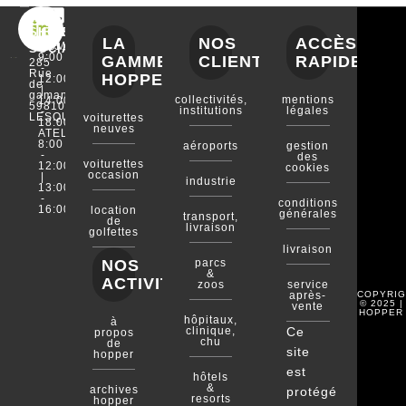
L
i
SIÈGE
HORAIRES
TÉLÉPHONE
LA
NOS
ACCÈS
COMMERCIAL
03.20.00.72.41
n
SOCIAL
9:00
GAMME
CLIENTS
RAPIDE
285
k
-
Rue
HOPPER
12:00
e
de
|
gamand
collectivités,
mentions
14:00
d
59810
institutions
légales
-
LESQUIN
voiturettes
i
18:00
neuves
ATELIER
n
8:00
aéroports
gestion
-
-
des
voiturettes
12:00
cookies
i
occasion
|
industrie
13:00
n
-
conditions
16:00
location
générales
transport,
de
livraison
golfettes
livraison
NOS
parcs
&
ACTIVITÉS
zoos
service
COPYRIG
après-
© 2025 |
vente
HOPPER
hôpitaux,
à
clinique,
Ce
propos
chu
de
site
hopper
est
hôtels
&
archives
protégé
resorts
hopper