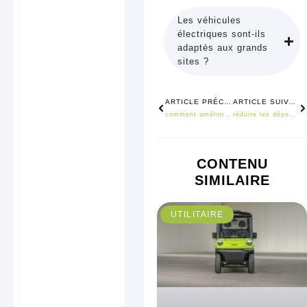
Les véhicules
électriques sont-ils
adaptés aux grands
sites ?
Précédent
S
ARTICLE PRÉCÉDENT
ARTICLE SUIVANT
comment améliorer les déplacements dans un camping grâce à la mobilité électrique ?
réduire les dépenses de votre entreprise grâce à une flotte électrique
CONTENU
SIMILAIRE
UTILITAIRE