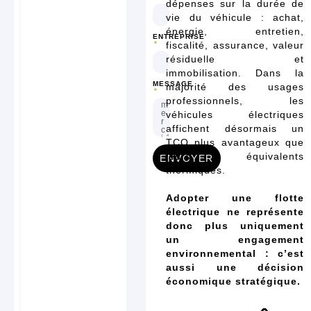
dépenses sur la durée de
vie du véhicule : achat,
énergie, entretien,
ENTREPRISE
fiscalité, assurance, valeur
résiduelle et
immobilisation. Dans la
MESSAGE
majorité des usages
professionnels, les
véhicules électriques
affichent désormais un
TCO plus avantageux que
leurs équivalents
ENVOYER
thermiques.
Adopter une flotte
électrique ne représente
donc plus uniquement
un engagement
environnemental : c’est
aussi une décision
économique stratégique.