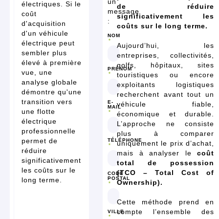
un
électriques. Si le
de réduire
message
coût
significativement les
:
d'acquisition
coûts sur le long terme.
d'un véhicule
NOM
électrique peut
Aujourd’hui, les
sembler plus
entreprises, collectivités,
élevé à première
golfs, hôpitaux, sites
PRÉNOM
vue, une
touristiques ou encore
analyse globale
exploitants logistiques
démontre qu'une
recherchent avant tout un
transition vers
E-
véhicule fiable,
MAIL
une flotte
économique et durable.
électrique
L’approche ne consiste
professionnelle
plus à comparer
permet de
TÉLÉPHONE
uniquement le prix d’achat,
réduire
mais à analyser le
coût
significativement
total de possession
les coûts sur le
(TCO – Total Cost of
CODE
POSTAL
long terme.
Ownership).
Cette méthode prend en
compte l’ensemble des
VILLE