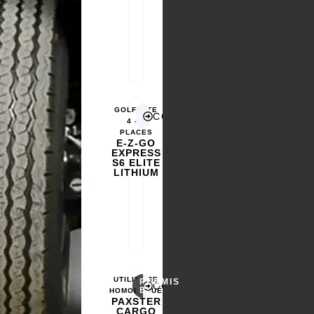
GOLFETTE
CONFIGURER
4 - 6
PLACES
E-Z-GO
EXPRESS
S6 ELITE
LITHIUM
UTILITAIRE
PERMIS
CONFIGURER
B
HOMOLOGUÉ
PAXSTER
CARGO