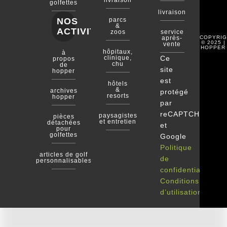
livraison
golfettes
livraison
NOS
parcs
&
ACTIVITÉS
zoos
service
COPYRIG
après-
© 2025 |
vente
HOPPER
hôpitaux,
à
clinique,
Ce
propos
chu
de
site
hopper
est
hôtels
&
archives
protégé
resorts
hopper
par
reCAPTCHA
paysagistes
pièces
et entretien
détachées
et
pour
golfettes
Google
Politique
articles de golf
de
personnalisables
confidentialité
Conditions
d’utilisation