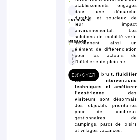
établissements engagés
dans une démarche
durable et soucieux de
ENTREPRISE
leur impact
environnemental. Les
solutions de mobilité verte
MESSAGE
deviennent ainsi un
élément de différenciation
pour les acteurs de
l’hôtellerie de plein air.
Réduire le bruit, fluidifier
ENVOYER
les interventions
techniques et améliorer
l’expérience des
visiteurs
sont désormais
des objectifs prioritaires
pour de nombreux
gestionnaires de
campings, parcs de loisirs
et villages vacances.