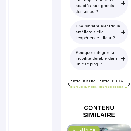
adaptés aux grands
domaines ?
Une navette électrique
améliore-t-elle
l'expérience client ?
Pourquoi intégrer la
mobilité durable dans
un camping ?
Précédent
S
ARTICLE PRÉCÉDENT
ARTICLE SUIVANT
pourquoi la mobilité électrique devient incontournable dans les campings et sites touristiques ?
pourquoi passer à une flotte électrique réduit vos coûts sur le long terme ?
CONTENU
SIMILAIRE
UTILITAIRE