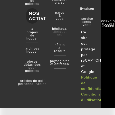
de
livraison
golfettes
livraison
NOS
parcs
&
ACTIVITÉS
zoos
service
COPYRIG
après-
© 2025 |
vente
HOPPER
hôpitaux,
à
clinique,
Ce
propos
chu
de
site
hopper
est
hôtels
&
archives
protégé
resorts
hopper
par
reCAPTCHA
paysagistes
pièces
et entretien
détachées
et
pour
golfettes
Google
Politique
articles de golf
de
personnalisables
confidentialité
Conditions
d’utilisation