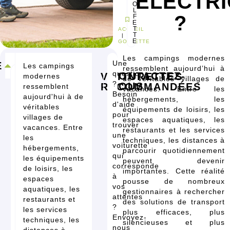
ÉLECTR
O
L
?
F
E
T
ACCUEIL
T
|
E
GOLFETTE
Les campings modernes
Une
E
Les campings
ressemblent aujourd’hui à
question
CONTACTEZ-
RÉSUMÉ
VOITURETTES
modernes
de véritables villages de
?
NOUS
RECOMMANDÉES
ressemblent
vacances. Entre les
UTILITAIRE
QUAD
GOLFETTE
GOLFETTE
PERMIS
Besoin
CONFIGURER
CONFIGURER
CONFIGURER
CONFIGURER
aujourd'hui à de
YAMAHA
hébergements, les
AM
ÉLECTRIQUE
ÉLECTRIQUE
4 - 6
d'aide
DRIVE2
véritables
E-Z-GO
PAXSTER
PLACES
équipements de loisirs, les
HAULER
AIR
pour
YAMAHA
villages de
espaces aquatiques, les
800X
CRUISE
trouver
vacances. Entre
ELITE
4 AC
restaurants et les services
une
LITHIUM
les
techniques, les distances à
voiturette
hébergements,
parcourir quotidiennement
qui
les équipements
peuvent devenir
corresponde
de loisirs, les
importantes. Cette réalité
à
espaces
pousse de nombreux
vos
aquatiques, les
gestionnaires à rechercher
attentes
restaurants et
des solutions de transport
?
les services
plus efficaces, plus
Envoyez-
techniques, les
silencieuses et plus
nous