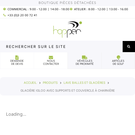
Aller
BOUTIQUE PIÈCES DÉTACHÉES
COMMERCIAL : 9:00 - 12:00 | 14:00 - 18:00
ATELIER : 8:00 - 12:00 | 13:00 - 16:00
au
+33 (0)3 20 00 72 41
contenu
Rechercher
sur
le
DEMANDE
NOUS
VÉHICULES
ARTICLES
DE DEVIS
CONTACTER
DE PROXIMITÉ
DE GOLF
site
ACCUEIL
PRODUITS
LAVE BALLES ET GLACIÈRES
GLACIÈRE IGLOO AVEC SUPPORTS ET COUVERCLE À CHARNIÈRE
Loading...