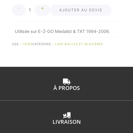
quantité
+
-
de
AJOUTER AU DEVIS
Glacière
IGLOO
avec
Utilisée sur E-Z-GO Medalist & TXT 1994-2006.
supports
et
UGS :
13783
CATÉGORIE :
LAVE BALLES ET GLACIÈRES
couvercle
à
charnière
À PROPOS
LIVRAISON