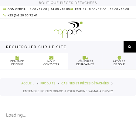
Aller
BOUTIQUE PIÈCES DÉTACHÉES
COMMERCIAL : 9:00 - 12:00 | 14:00 - 18:00
ATELIER : 8:00 - 12:00 | 13:00 - 16:00
au
+33 (0)3 20 00 72 41
contenu
Rechercher
sur
le
DEMANDE
NOUS
VÉHICULES
ARTICLES
DE DEVIS
CONTACTER
DE PROXIMITÉ
DE GOLF
site
ACCUEIL
PRODUITS
CABINES ET PIÈCES DÉTACHÉES
ENSEMBLE PORTES DRAGON POUR CABINE YAMAHA DRIVE2
Loading...