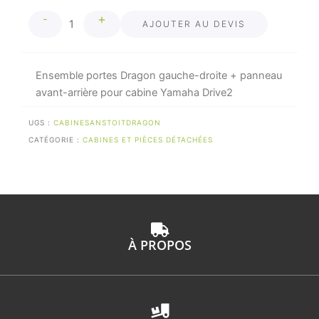
quantité
+
-
de
AJOUTER AU DEVIS
Ensemble
portes
Dragon
Ensemble portes Dragon gauche-droite + panneau
pour
avant-arrière pour cabine Yamaha Drive2
cabine
Yamaha
UGS :
CABINESANSTOITDRAGON
Drive2
CATÉGORIE :
CABINES ET PIÈCES DÉTACHÉES
À PROPOS