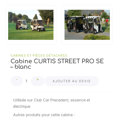
CABINES ET PIÈCES DÉTACHÉES
Cabine CURTIS STREET PRO SE
– blanc
quantité
+
-
de
AJOUTER AU DEVIS
Cabine
CURTIS
STREET
Utilisée sur Club Car Precedent, essence et
PRO
électrique
SE
Autres produits pour cette cabine :