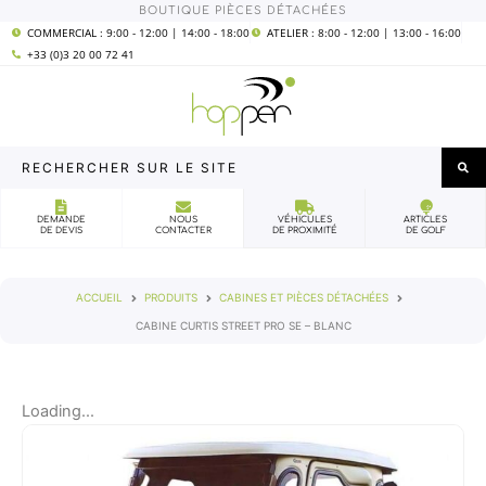
Aller
BOUTIQUE PIÈCES DÉTACHÉES
COMMERCIAL : 9:00 - 12:00 | 14:00 - 18:00
ATELIER : 8:00 - 12:00 | 13:00 - 16:00
au
+33 (0)3 20 00 72 41
contenu
Rechercher
sur
le
DEMANDE
NOUS
VÉHICULES
ARTICLES
DE DEVIS
CONTACTER
DE PROXIMITÉ
DE GOLF
site
ACCUEIL
PRODUITS
CABINES ET PIÈCES DÉTACHÉES
CABINE CURTIS STREET PRO SE – BLANC
Loading...