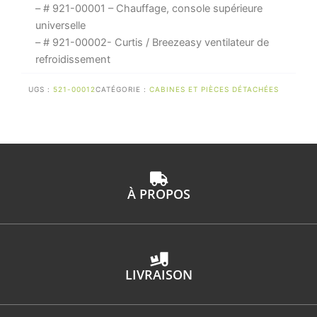
-
– # 921-00001 – Chauffage, console supérieure
blanc
universelle
– # 921-00002- Curtis / Breezeasy ventilateur de
refroidissement
UGS :
521-00012
CATÉGORIE :
CABINES ET PIÈCES DÉTACHÉES
À PROPOS
LIVRAISON