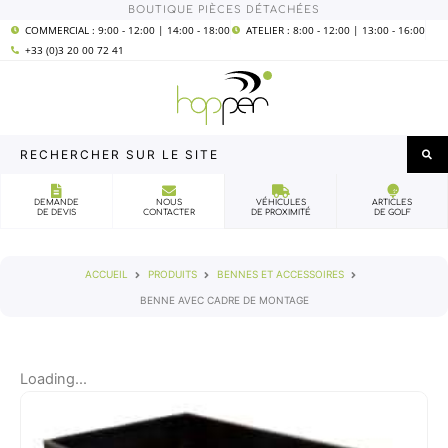
Aller
BOUTIQUE PIÈCES DÉTACHÉES
COMMERCIAL : 9:00 - 12:00 | 14:00 - 18:00
ATELIER : 8:00 - 12:00 | 13:00 - 16:00
au
+33 (0)3 20 00 72 41
contenu
Rechercher
sur
le
DEMANDE
NOUS
VÉHICULES
ARTICLES
DE DEVIS
CONTACTER
DE PROXIMITÉ
DE GOLF
site
ACCUEIL
PRODUITS
BENNES ET ACCESSOIRES
BENNE AVEC CADRE DE MONTAGE
Loading...