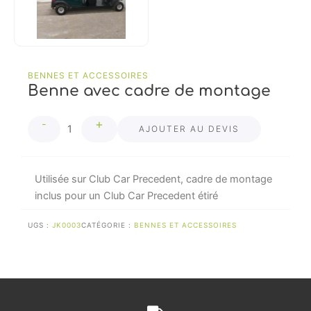
BENNES ET ACCESSOIRES
Benne avec cadre de montage
quantité
+
-
de
AJOUTER AU DEVIS
Benne
avec
cadre
Utilisée sur Club Car Precedent, cadre de montage
de
inclus pour un Club Car Precedent étiré
montage
UGS :
JK0003
CATÉGORIE :
BENNES ET ACCESSOIRES