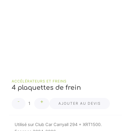
ACCÉLÉRATEURS ET FREINS
4 plaquettes de frein
quantité
+
-
de
AJOUTER AU DEVIS
4
plaquettes
de
Utilisé sur Club Car Carryall 294 + XRT1500.
frein