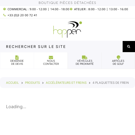
Aller
BOUTIQUE PIÈCES DÉTACHÉES
COMMERCIAL : 9:00 - 12:00 | 14:00 - 18:00
ATELIER : 8:00 - 12:00 | 13:00 - 16:00
au
+33 (0)3 20 00 72 41
contenu
Rechercher
sur
le
DEMANDE
NOUS
VÉHICULES
ARTICLES
DE DEVIS
CONTACTER
DE PROXIMITÉ
DE GOLF
site
ACCUEIL
PRODUITS
ACCÉLÉRATEURS ET FREINS
4 PLAQUETTES DE FREIN
Loading...