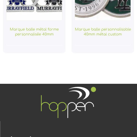
Marque balle métal forme
Marque balle personnalisable
personnalisée 40mm
40mm métal custom