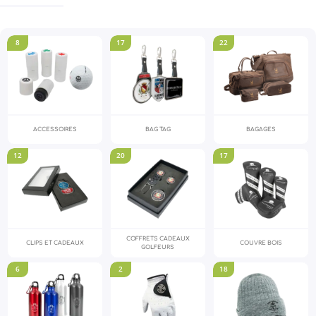
8
17
22
ACCESSOIRES
BAG TAG
BAGAGES
12
20
17
COFFRETS CADEAUX
CLIPS ET CADEAUX
COUVRE BOIS
GOLFEURS
6
2
18