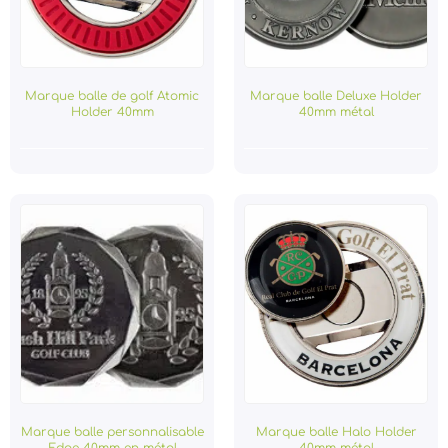
Marque balle de golf Atomic
Marque balle Deluxe Holder
Holder 40mm
40mm métal
Marque balle personnalisable
Marque balle Halo Holder
Edge 40mm en métal
40mm métal