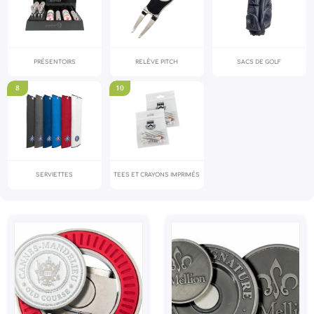
PRÉSENTOIRS
RELÈVE PITCH
SACS DE GOLF
8
10
SERVIETTES
TEES ET CRAYONS IMPRIMÉS