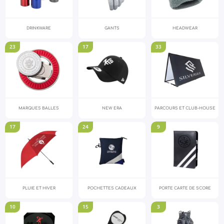
DRINKWARE
GANTS
HEADWEAR
23
17
33
MARQUES BALLES
NEW ERA
PARCOURS ET CLUB-HOUSE
17
24
9
PLUIE ET HIVER
POCHETTES CADEAUX
PORTE CARTE DE SCORE
10
15
3