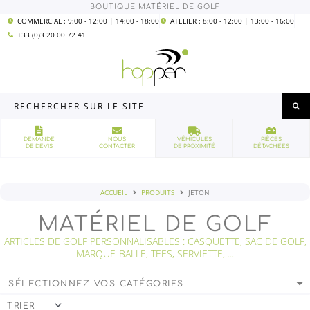
Aller
BOUTIQUE MATÉRIEL DE GOLF
au
contenu
COMMERCIAL : 9:00 - 12:00 | 14:00 - 18:00
ATELIER : 8:00 - 12:00 | 13:00 - 16:00
+33 (0)3 20 00 72 41
Rechercher
sur
le
site
DEMANDE
NOUS
VÉHICULES
PIÈCES
DE DEVIS
CONTACTER
DE PROXIMITÉ
DÉTACHÉES
ACCUEIL
PRODUITS
JETON
MATÉRIEL DE GOLF
ARTICLES DE GOLF PERSONNALISABLES : CASQUETTE, SAC DE GOLF,
MARQUE-BALLE, TEES, SERVIETTE, ...
SÉLECTIONNEZ VOS CATÉGORIES