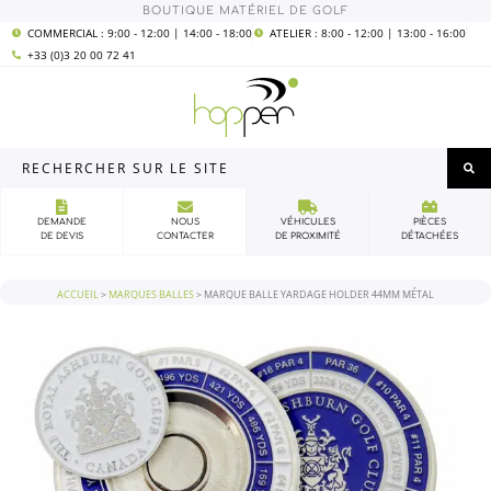
Aller
quantité
BOUTIQUE MATÉRIEL DE GOLF
au
de
contenu
Marque
COMMERCIAL : 9:00 - 12:00 | 14:00 - 18:00
ATELIER : 8:00 - 12:00 | 13:00 - 16:00
balle
+33 (0)3 20 00 72 41
Yardage
Holder
44mm
métal
Rechercher
sur
le
site
DEMANDE
NOUS
VÉHICULES
PIÈCES
DE DEVIS
CONTACTER
DE PROXIMITÉ
DÉTACHÉES
ACCUEIL
>
MARQUES BALLES
>
MARQUE BALLE YARDAGE HOLDER 44MM MÉTAL