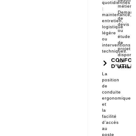
besoins
quotidiennes
métier.
:
Demand
maintenance,
de
entretien,
devis
logistique
ou
légère
étude
ou
de
interventions
projet
techniques.
disponib
CONFOR
sur
D’UTILI
demand
La
position
de
conduite
ergonomique
et
la
facilité
d’accès
au
poste