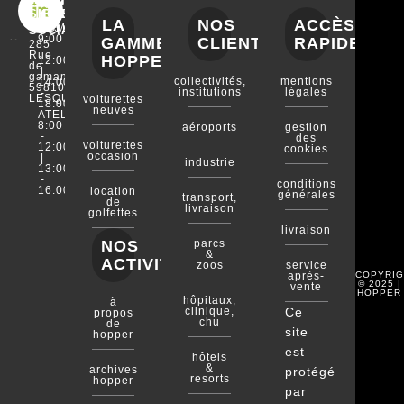
i
SIÈGE
HORAIRES
TÉLÉPHONE
LA
NOS
ACCÈS
COMMERCIAL
03.20.00.72.41
n
SOCIAL
9:00
GAMME
CLIENTS
RAPIDE
285
k
-
Rue
HOPPER
12:00
e
de
|
gamand
collectivités,
mentions
14:00
d
59810
institutions
légales
-
LESQUIN
voiturettes
i
18:00
neuves
ATELIER
n
8:00
aéroports
gestion
-
-
des
voiturettes
12:00
cookies
i
occasion
|
industrie
13:00
n
-
conditions
16:00
location
générales
transport,
de
livraison
golfettes
livraison
NOS
parcs
&
ACTIVITÉS
zoos
service
COPYRIG
après-
© 2025 |
vente
HOPPER
hôpitaux,
à
clinique,
Ce
propos
chu
de
site
hopper
est
hôtels
&
archives
protégé
resorts
hopper
par