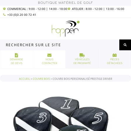
Aller
quantité
BOUTIQUE MATÉRIEL DE GOLF
au
de
contenu
Couvre
COMMERCIAL : 9:00 - 12:00 | 14:00 - 18:00
ATELIER : 8:00 - 12:00 | 13:00 - 16:00
bois
+33 (0)3 20 00 72 41
personnalisé
Prestige
Driver
Rechercher
sur
le
site
DEMANDE
NOUS
VÉHICULES
PIÈCES
DE DEVIS
CONTACTER
DE PROXIMITÉ
DÉTACHÉES
ACCUEIL
>
COUVRE BOIS
>
COUVRE BOIS PERSONNALISÉ PRESTIGE DRIVER