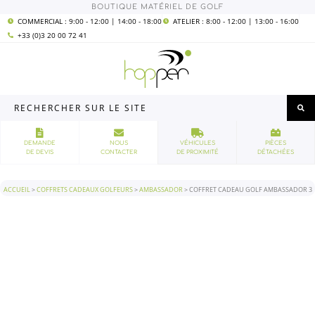
Aller
quantité
BOUTIQUE MATÉRIEL DE GOLF
au
de
contenu
Coffret
COMMERCIAL : 9:00 - 12:00 | 14:00 - 18:00
ATELIER : 8:00 - 12:00 | 13:00 - 16:00
cadeau
+33 (0)3 20 00 72 41
golf
Ambassador
3
Rechercher
sur
le
site
DEMANDE
NOUS
VÉHICULES
PIÈCES
DE DEVIS
CONTACTER
DE PROXIMITÉ
DÉTACHÉES
ACCUEIL
>
COFFRETS CADEAUX GOLFEURS
>
AMBASSADOR
>
COFFRET CADEAU GOLF AMBASSADOR 3